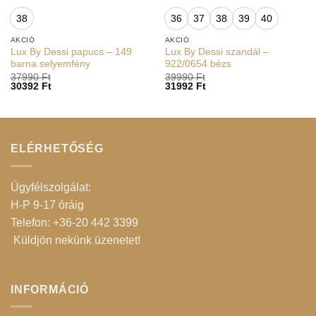
38
36
37
38
39
40
AKCIÓ
AKCIÓ
Lux By Dessi papucs – 149
Lux By Dessi szandál –
barna selyemfény
922/0654 bézs
37990
Ft
39990
Ft
30392
Ft
31992
Ft
ELÉRHETŐSÉG
Ügyfélszolgálat:
H-P 9-17 óráig
Telefon: +36-20 442 3399
Küldjön nekünk üzenetet
!
INFORMÁCIÓ