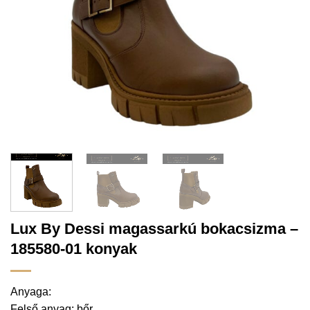
Lux By Dessi magassarkú bokacsizma –
185580-01 konyak
Anyaga:
Felső anyag: bőr