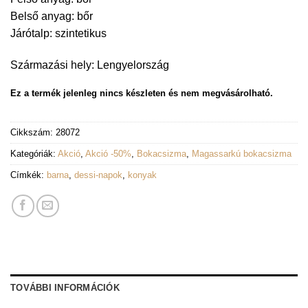
Belső anyag: bőr
Járótalp: szintetikus
Származási hely: Lengyelország
Ez a termék jelenleg nincs készleten és nem megvásárolható.
Cikkszám:
28072
Kategóriák:
Akció
,
Akció -50%
,
Bokacsizma
,
Magassarkú bokacsizma
Címkék:
barna
,
dessi-napok
,
konyak
TOVÁBBI INFORMÁCIÓK