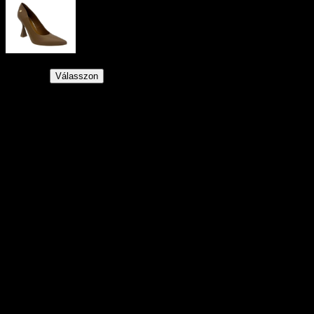
Lux By Dessi sneaker – 2112 toffi lico/E
31990
Ft
Válasszon