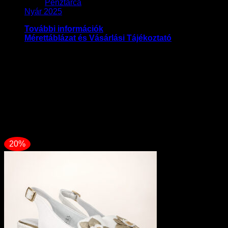
Pénztárca
Nyár 2025
További információk
Mérettáblázat és Vásárlási Tájékoztató
Méret
36, 37, 38, 39, 40
Szezon
Ősz-Tél, Tavasz-Nyár
Kapcsolódó termékek
20%