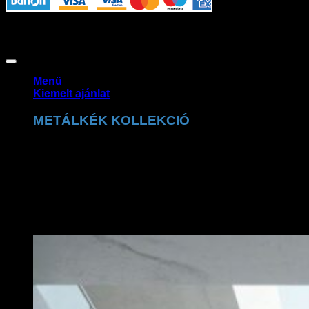
Az oldalon használt fotók szerzői jogvédelem alatt állnak,
felhasználásuk csak a jogtulajdonos engedélyével
lehetséges. Copyright 2026 ©
Claudio Dessi Budapest
Menü
Kiemelt ajánlat
METÁLKÉK KOLLEKCIÓ
A Claudio Dessi metálkék kollekció a ragyogó
részletek tökéletes kombinációja. A csillogó felületek és
prémium kidolgozás exkluzív, trendi megjelenést
biztosítanak.
MEGNÉZEM