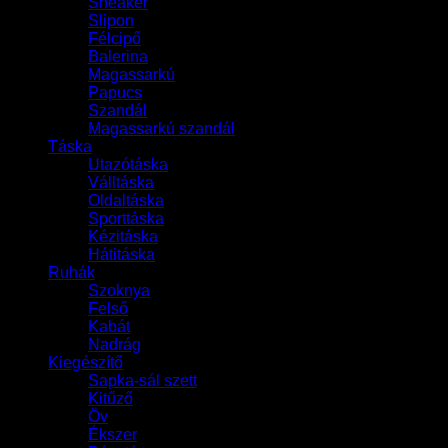
Sneaker
Slipon
Félcipő
Balerina
Magassarkú
Papucs
Szandál
Magassarkú szandál
Táska
Utazótáska
Válltáska
Oldaltáska
Sporttáska
Kézitáska
Hátitáska
Ruhák
Szoknya
Felső
Kabát
Nadrág
Kiegészítő
Sapka-sál szett
Kitűző
Öv
Ékszer