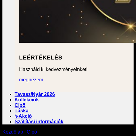
LEÉRTÉKELÉS
Használd ki kedvezményeinket!
megnézem
Tavasz/Nyár 2026
Kollekciók
Cipő
Táska
✨Akció
Szállítási információk
Kezdőlap
/
Cipő