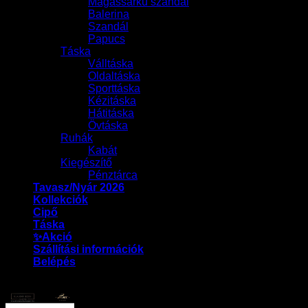
Magassarkú szandál
Balerina
Szandál
Papucs
Táska
Válltáska
Oldaltáska
Sporttáska
Kézitáska
Hátitáska
Övtáska
Ruhák
Kabát
Kiegészítő
Pénztárca
Tavasz/Nyár 2026
Kollekciók
Cipő
Táska
✨Akció
Szállítási információk
Belépés