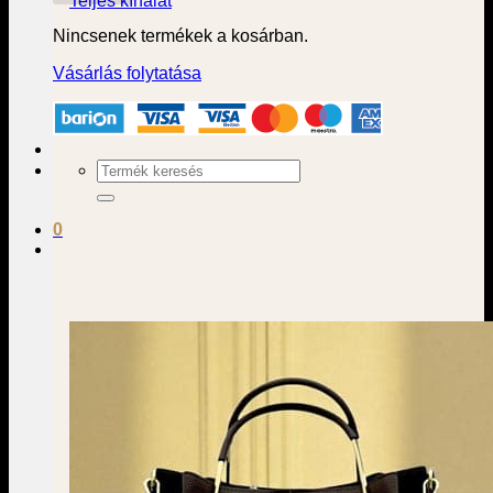
Teljes kínálat
Nincsenek termékek a kosárban.
Vásárlás folytatása
Keresés
a
következőre:
0