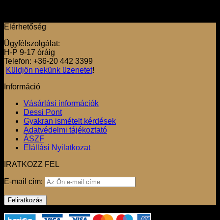
változatok
37990
Ft
a
30392
Ft
termékoldalon
Elérhetőség
választhatók
ki
Ügyfélszolgálat:
H-P 9-17 óráig
Telefon: +36-20 442 3399
Küldjön nekünk üzenetet
!
Információ
Vásárlási információk
Dessi Pont
Gyakran ismételt kérdések
Adatvédelmi tájékoztató
ÁSZF
Elállási Nyilatkozat
IRATKOZZ FEL
E-mail cím: