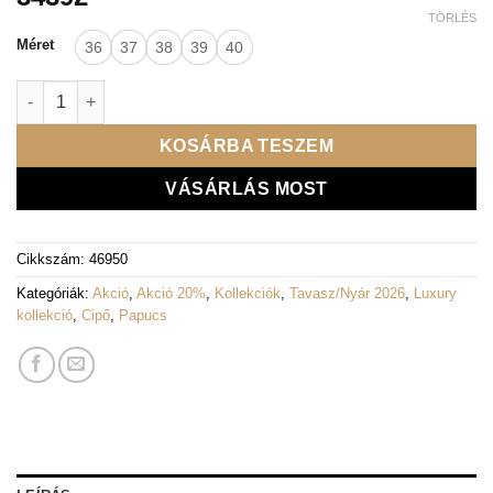
TÖRLÉS
Méret
36
37
38
39
40
Lux By Dessi magassarkú papucs - 835 márvány mennyiség
KOSÁRBA TESZEM
VÁSÁRLÁS MOST
Cikkszám:
46950
Kategóriák:
Akció
,
Akció 20%
,
Kollekciók
,
Tavasz/Nyár 2026
,
Luxury
kollekció
,
Cipő
,
Papucs