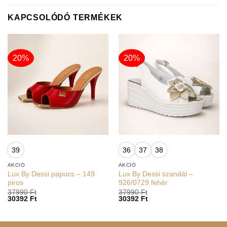
KAPCSOLÓDÓ TERMÉKEK
20%
20%
39
36
37
38
AKCIÓ
AKCIÓ
Lux By Dessi papucs – 149
Lux By Dessi szandál –
piros
926/0729 fehér
37990
Ft
37990
Ft
30392
Ft
30392
Ft