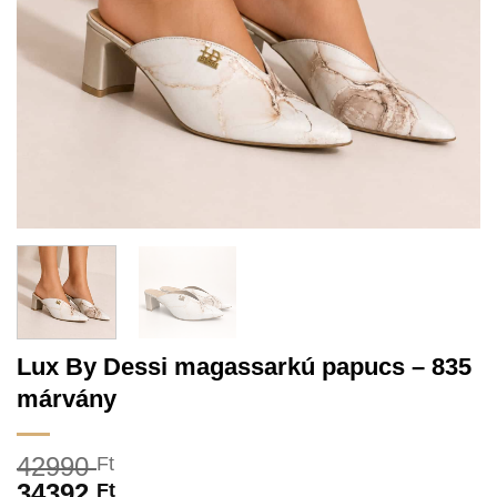
Lux By Dessi magassarkú papucs – 835
márvány
42990
Ft
34392
Ft