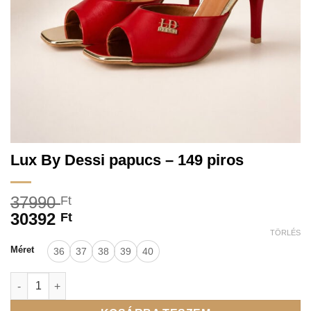
Lux By Dessi papucs – 149 piros
37990
Ft
30392
Ft
TÖRLÉS
Méret
36
37
38
39
40
Lux By Dessi papucs - 149 piros mennyiség