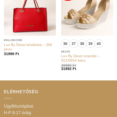
KOLLEKCIÓK
36
37
38
39
40
Lux By Dessi kézitáska – 366
piros
AKCIÓ
31990
Ft
Lux By Dessi szandál –
922/0654 bézs
39990
Ft
31992
Ft
ELÉRHETŐSÉG
Ügyfélszolgálat:
H-P 9-17 óráig