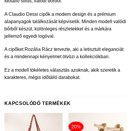
Időtálló stílus, valódi bőrből.
A Claudio Dessi cipők a modern design és a prémium
alapanyagok találkozását képviselik. Minden modell valódi
bőrből készül, különleges részletekkel és a márkára
jellemző egyedi logóval.
A cipőket Rozália Rácz tervezte, aki a letisztult eleganciát
és a mindennapi kényelmet ötvözi a kollekciókban.
Ez a modell tökéletes választás azoknak, akik szeretik a
karakteres, mégis időtálló darabokat.
KAPCSOLÓDÓ TERMÉKEK
20%