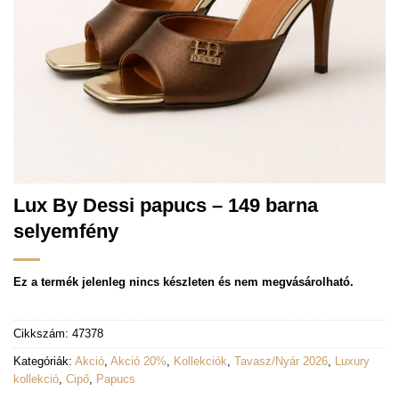
Lux By Dessi papucs – 149 barna
selyemfény
Ez a termék jelenleg nincs készleten és nem megvásárolható.
Cikkszám:
47378
Kategóriák:
Akció
,
Akció 20%
,
Kollekciók
,
Tavasz/Nyár 2026
,
Luxury
kollekció
,
Cipő
,
Papucs