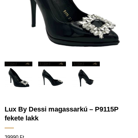
Lux By Dessi magassarkú – P9115P
fekete lakk
39990
Ft