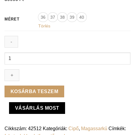
36
37
38
39
40
MÉRET
Törlés
Lux
By
Dessi
magassarkú
-
P9115P
KOSÁRBA TESZEM
fekete
lakk
VÁSÁRLÁS MOST
mennyiség
Cikkszám:
42512
Kategóriák:
Cipő
,
Magassarkú
Címkék: