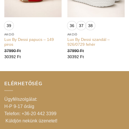
39
36
37
38
AKCIÓ
AKCIÓ
Lux By Dessi papucs – 149
Lux By Dessi szandál –
piros
926/0729 fehér
37990
Ft
37990
Ft
30392
Ft
30392
Ft
ELÉRHETŐSÉG
Ügyfélszolgálat:
H-P 9-17 óráig
Telefon: +36-20 442 3399
Küldjön nekünk üzenetet
!