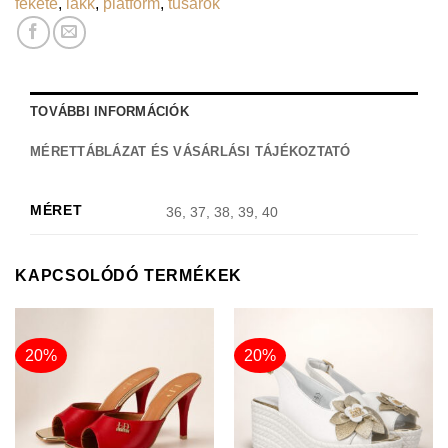
fekete
,
lakk
,
platform
,
tűsarok
TOVÁBBI INFORMÁCIÓK
MÉRETTÁBLÁZAT ÉS VÁSÁRLÁSI TÁJÉKOZTATÓ
MÉRET
36, 37, 38, 39, 40
KAPCSOLÓDÓ TERMÉKEK
20%
20%